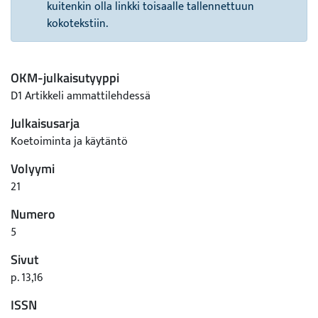
kuitenkin olla linkki toisaalle tallennettuun
kokotekstiin.
OKM-julkaisutyyppi
D1 Artikkeli ammattilehdessä
Julkaisusarja
Koetoiminta ja käytäntö
Volyymi
21
Numero
5
Sivut
p. 13,16
ISSN