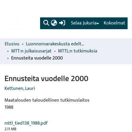
(current)
Selaa Jukuria
Kokoelmat
Etusivu
Luonnonvarakeskusta edeltävien organisaatioiden sarjat
MTT:n julkaisusarjat
MTTL:n tutkimuksia
Ennusteita vuodelle 2000
Ennusteita vuodelle 2000
Kettunen, Lauri
Maatalouden taloudellinen tutkimuslaitos
1988
mttl_tied138_1988.pdf
2.11 MB