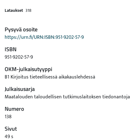
Lataukset
318
Pysyvä osoite
https://urn.fi/URN:ISBN:951-9202-57-9
ISBN
951-9202-57-9
OKM-julkaisutyyppi
B1 Kirjoitus tieteellisessä aikakauslehdessä
Julkaisusarja
Maatalouden taloudellisen tutkimuslaitoksen tiedonantoja
Numero
138
Sivut
49 s