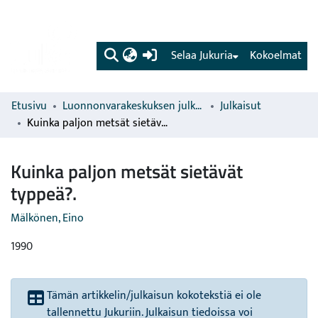
(current)
Selaa Jukuria
Kokoelmat
Etusivu
Luonnonvarakeskuksen julkaisut
Julkaisut
Kuinka paljon metsät sietävät typpeä?.
Kuinka paljon metsät sietävät
typpeä?.
Mälkönen, Eino
1990
Tämän artikkelin/julkaisun kokotekstiä ei ole
tallennettu Jukuriin. Julkaisun tiedoissa voi