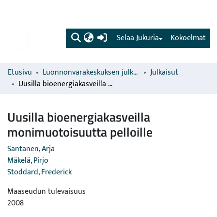
(current)
Selaa Jukuria
Kokoelmat
Etusivu
Luonnonvarakeskuksen julkaisut
Julkaisut
Uusilla bioenergiakasveilla monimuotoisuutta pelloille
Uusilla bioenergiakasveilla
monimuotoisuutta pelloille
Santanen, Arja
Mäkelä, Pirjo
Stoddard, Frederick
Maaseudun tulevaisuus
2008