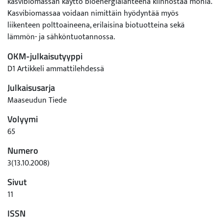
kasvibiomassan käyttö bioenergialähteenä kiinnostaa monia.
Kasvibiomassaa voidaan nimittäin hyödyntää myös
liikenteen polttoaineena, erilaisina biotuotteina sekä
lämmön- ja sähköntuotannossa.
OKM-julkaisutyyppi
D1 Artikkeli ammattilehdessä
Julkaisusarja
Maaseudun Tiede
Volyymi
65
Numero
3(13.10.2008)
Sivut
11
ISSN