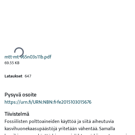
Ladataan...
mtt-mt-v65n03s11b.pdf
69.55 KB
Lataukset
647
Pysyvä osoite
https://urn.fi/URN:NBN:fi-fe2015103015676
Tiivistelmä
Fossiilisten polttoaineiden käyttöä ja siitä aiheutuvia
kasvihuonekaasupäästöjä yritetään vähentää. Samalla