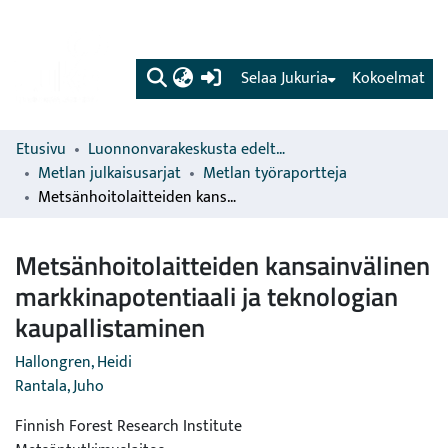
(current)
Selaa Jukuria
Kokoelmat
Etusivu
Luonnonvarakeskusta edeltävien organisaatioiden sarjat
Metlan julkaisusarjat
Metlan työraportteja
Metsänhoitolaitteiden kansainvälinen markkinapotentiaali ja teknologian kaupallistaminen
Metsänhoitolaitteiden kansainvälinen
markkinapotentiaali ja teknologian
kaupallistaminen
Hallongren, Heidi
Rantala, Juho
Finnish Forest Research Institute