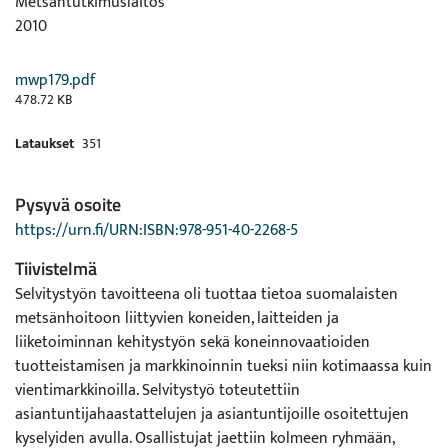
Metsäntutkimuslaitos
2010
mwp179.pdf
478.72 KB
Lataukset
351
Pysyvä osoite
https://urn.fi/URN:ISBN:978-951-40-2268-5
Tiivistelmä
Selvitystyön tavoitteena oli tuottaa tietoa suomalaisten
metsänhoitoon liittyvien koneiden, laitteiden ja
liiketoiminnan kehitystyön sekä koneinnovaatioiden
tuotteistamisen ja markkinoinnin tueksi niin kotimaassa kuin
vientimarkkinoilla. Selvitystyö toteutettiin
asiantuntijahaastattelujen ja asiantuntijoille osoitettujen
kyselyiden avulla. Osallistujat jaettiin kolmeen ryhmään,