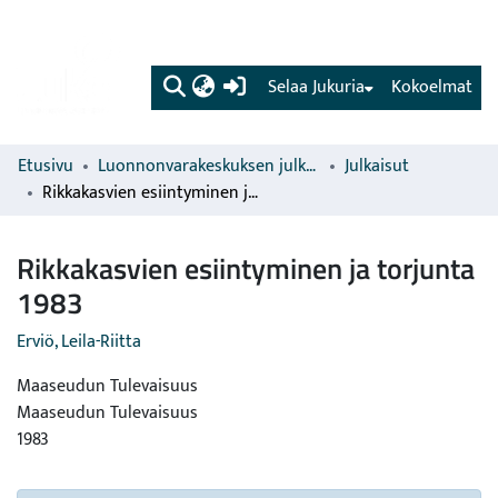
(current)
Selaa Jukuria
Kokoelmat
Etusivu
Luonnonvarakeskuksen julkaisut
Julkaisut
Rikkakasvien esiintyminen ja torjunta 1983
Rikkakasvien esiintyminen ja torjunta
1983
Erviö, Leila-Riitta
Maaseudun Tulevaisuus
Maaseudun Tulevaisuus
1983