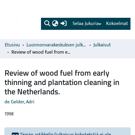
(current)
Selaa Jukuria
Kokoelmat
Etusivu
Luonnonvarakeskuksen julkaisut
Julkaisut
Review of wood fuel from early thinning and plantation cleaning in the Netherlands.
Review of wood fuel from early
thinning and plantation cleaning in
the Netherlands.
de Gelder, Adri
1998
Tämän artikkelin/julkaisun kokotekstiä ei ole