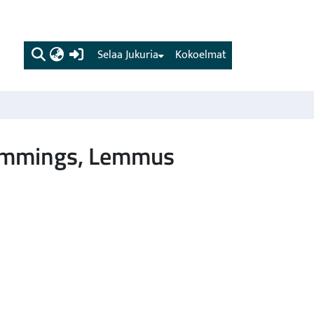
(current)
Selaa Jukuria
Kokoelmat
lemmings, Lemmus