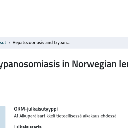
isut
Hepatozoonosis and trypanosomiasis in Norwegian lemmings, Lemmus lemmus, in Finland
rypanosomiasis in Norwegian 
OKM-julkaisutyyppi
A1 Alkuperäisartikkeli tieteellisessä aikakauslehdessä
Julkaisusarja