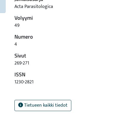
Acta Parasitologica
Volyymi
49
Numero
4
Sivut
269-271
ISSN
1230-2821
Tietueen kaikki tiedot