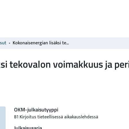
isut
Kokonaisenergian lisäksi tekovalon voimakkuus ja periodi voivat vaikuttaa ruusun satomäärään
si tekovalon voimakkuus ja peri
OKM-julkaisutyyppi
B1 Kirjoitus tieteellisessä aikakauslehdessä
Julkaisusarja