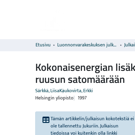
Etusivu
Luonnonvarakeskuksen julkaisut
Julka
Kokonaisenergian lisäk
ruusun satomäärään
Särkkä, Liisa
Kaukovirta, Erkki
Helsingin yliopisto
1997
Tämän artikkelin/julkaisun kokotekstiä ei
ole tallennettu Jukuriin. Julkaisun
tiedoissa voi kuitenkin olla linkki