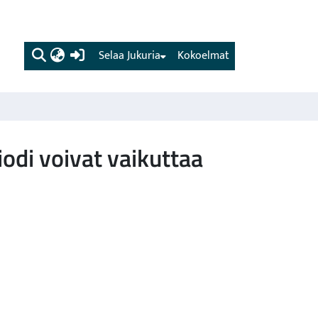
(current)
Selaa Jukuria
Kokoelmat
odi voivat vaikuttaa