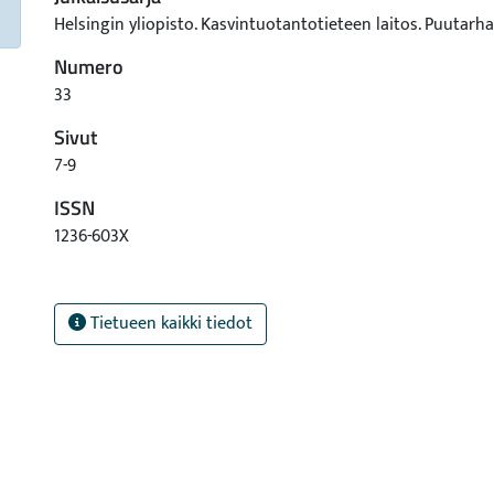
Helsingin yliopisto. Kasvintuotantotieteen laitos. Puutarha
Numero
33
Sivut
7-9
ISSN
1236-603X
Tietueen kaikki tiedot