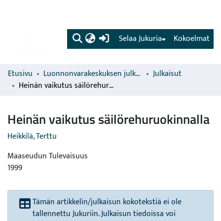
(current)
Selaa Jukuria
Kokoelmat
Etusivu
Luonnonvarakeskuksen julkaisut
Julkaisut
Heinän vaikutus säilörehuruokinnalla
Heinän vaikutus säilörehuruokinnalla
Heikkilä, Terttu
Maaseudun Tulevaisuus
1999
Tämän artikkelin/julkaisun kokotekstiä ei ole
tallennettu Jukuriin. Julkaisun tiedoissa voi