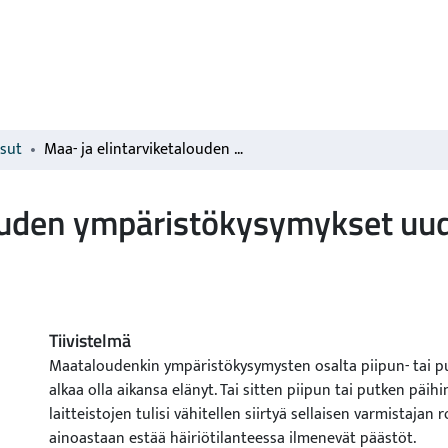
isut
Maa- ja elintarviketalouden ympäristökysymykset uudesta näkökulmasta
louden ympäristökysymykset uu
Tiivistelmä
Maataloudenkin ympäristökysymysten osalta piipun- tai 
alkaa olla aikansa elänyt. Tai sitten piipun tai putken päihi
laitteistojen tulisi vähitellen siirtyä sellaisen varmistajan r
ainoastaan estää häiriötilanteessa ilmenevät päästöt.