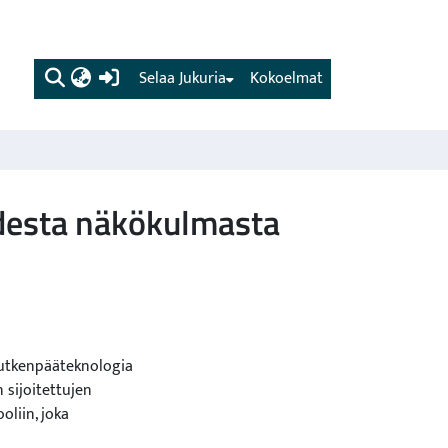
(current)
Selaa Jukuria
Kokoelmat
desta näkökulmasta
putkenpääteknologia
n sijoitettujen
ooliin, joka