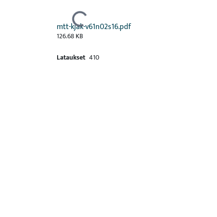
Ladataan...
mtt-kjak-v61n02s16.pdf
126.68 KB
Lataukset
410