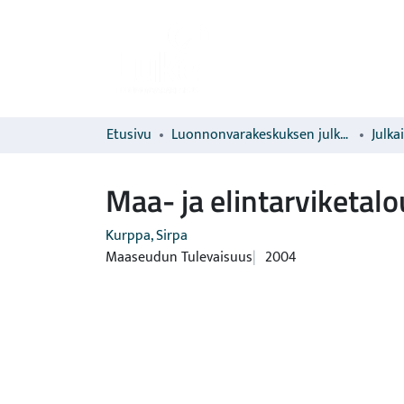
Etusivu
Luonnonvarakeskuksen julkaisut
Julka
Maa- ja elintarviketa
Kurppa, Sirpa
Maaseudun Tulevaisuus
2004