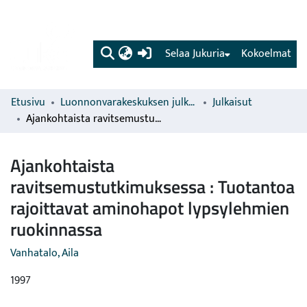
(current)
Selaa Jukuria
Kokoelmat
Etusivu
Luonnonvarakeskuksen julkaisut
Julkaisut
Ajankohtaista ravitsemustutkimuksessa : Tuotantoa rajoittavat aminohapot lypsylehmien ruokinnassa
Ajankohtaista
ravitsemustutkimuksessa : Tuotantoa
rajoittavat aminohapot lypsylehmien
ruokinnassa
Vanhatalo, Aila
1997