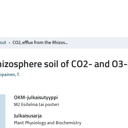
isut
CO2, efflux from the Rhizosphere soil of CO2- and O3-exposed silver birches
hizosphere soil of CO2- and O3-
opainen, T.
OKM-julkaisutyyppi
M2 Esitelmä tai posteri
Julkaisusarja
Plant Physiology and Biochemistry