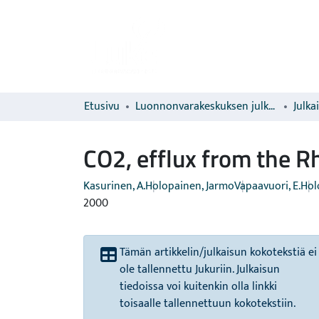
Etusivu
Luonnonvarakeskuksen julkaisut
Julka
CO2, efflux from the R
Kasurinen, A.
Holopainen, Jarmo
Vapaavuori, E.
Hol
2000
Tämän artikkelin/julkaisun kokotekstiä ei
ole tallennettu Jukuriin. Julkaisun
tiedoissa voi kuitenkin olla linkki
toisaalle tallennettuun kokotekstiin.