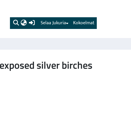
(current)
Selaa Jukuria
Kokoelmat
exposed silver birches