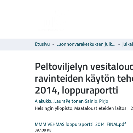
Etusivu
Luonnonvarakeskuksen julkaisut
Julka
Peltoviljelyn vesitalo
ravinteiden käytön te
2014, loppuraportti
Alakukku, Laura
Peltonen-Sainio, Pirjo
Helsingin yliopisto, Maataloustieteiden laitos
2
MMM VEHMAS loppuraportti_2014_FINAL.pdf
397.09 KB