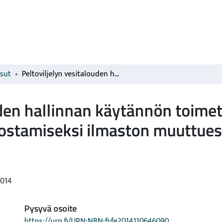
isut
Peltoviljelyn vesitalouden hallinnan käytännön toimet energian ja ravinteiden käytön tehostamiseksi ilmaston muuttuesa : VEHMAS 2011-2014, loppuraportti
uden hallinnan käytännön toimet
hostamiseksi ilmaston muuttu
014
Pysyvä osoite
https://urn.fi/URN:NBN:fi-fe2014110646090