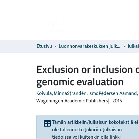
Etusivu
Luonnonvarakeskuksen julkaisut
Julka
Exclusion or inclusion 
genomic evaluation
Koivula, Minna
Strandén, Ismo
Pedersen Aamand, 
Wageningen Academic Publishers
2015
Tämän artikkelin/julkaisun kokotekstiä ei
ole tallennettu Jukuriin. Julkaisun
tiedoissa voi kuitenkin olla linkki