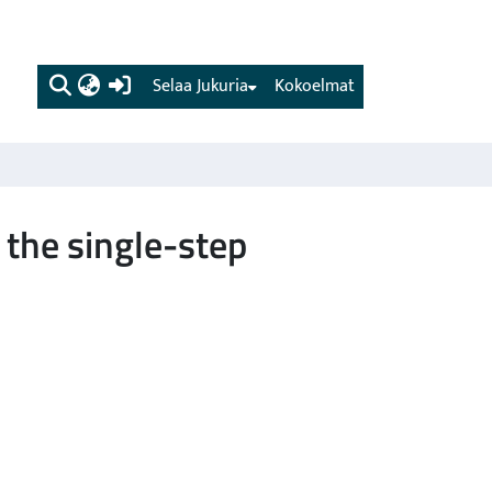
(current)
Selaa Jukuria
Kokoelmat
n the single-step