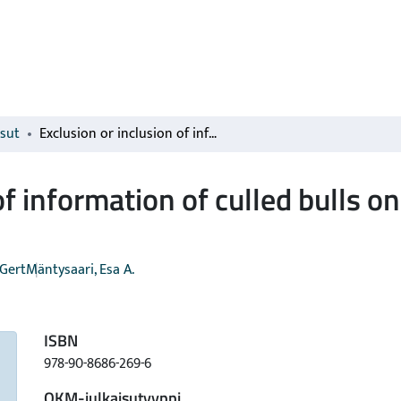
isut
Exclusion or inclusion of information of culled bulls on the single-step genomic evaluation
of information of culled bulls o
Gert
Mäntysaari, Esa A.
ISBN
978-90-8686-269-6
OKM-julkaisutyyppi