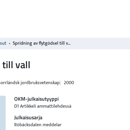
isut
Spridning av flytgödsel till vall
ill vall
 norrländsk jordbruksvetenskap
2000
OKM-julkaisutyyppi
D1 Artikkeli ammattilehdessä
Julkaisusarja
Röbäcksdalen meddelar