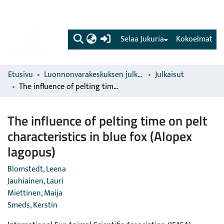
(current)
Selaa Jukuria
Kokoelmat
Etusivu
Luonnonvarakeskuksen julkaisut
Julkaisut
The influence of pelting time on pelt characteristics in blue fox (Alopex lagopus)
The influence of pelting time on pelt
characteristics in blue fox (Alopex
lagopus)
Blomstedt, Leena
Jauhiainen, Lauri
Miettinen, Maija
Smeds, Kerstin