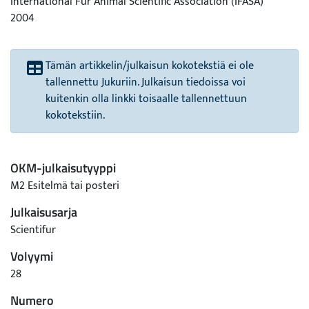
International Fur Animal Scientific Association (IFASA)
2004
Tämän artikkelin/julkaisun kokotekstiä ei ole
tallennettu Jukuriin. Julkaisun tiedoissa voi
kuitenkin olla linkki toisaalle tallennettuun
kokotekstiin.
OKM-julkaisutyyppi
M2 Esitelmä tai posteri
Julkaisusarja
Scientifur
Volyymi
28
Numero