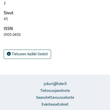
2
Sivut
45
ISSN
0105-2403
Tietueen kaikki tiedot
jukuri@luke.fi
Tietosuojaseloste
Saavutettavuusseloste
Evästeasetukset