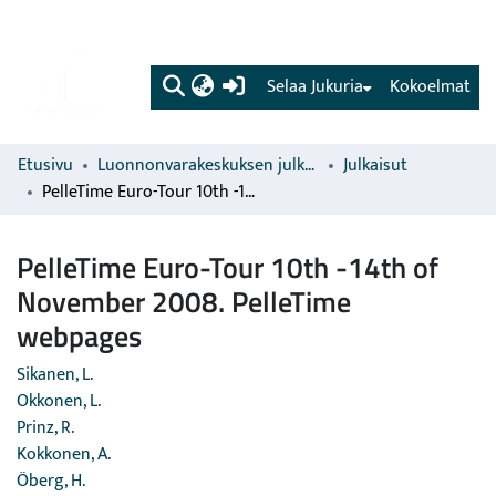
(current)
Selaa Jukuria
Kokoelmat
Etusivu
Luonnonvarakeskuksen julkaisut
Julkaisut
PelleTime Euro-Tour 10th -14th of November 2008. PelleTime webpages
PelleTime Euro-Tour 10th -14th of
November 2008. PelleTime
webpages
Sikanen, L.
Okkonen, L.
Prinz, R.
Kokkonen, A.
Öberg, H.