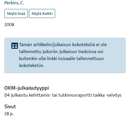
Perkins, C.
Näytä lisää
Näytä Kaikki
2008
Tämän artikkelin/julkaisun kokotekstiä ei ole
tallennettu Jukuriin. Julkaisun tiedoissa voi
kuitenkin olla linkki toisaalle tallennettuun
kokotekstiin.
OKM-julkaisutyyppi
D4 Julkaistu kehittämis- tai tutkimusraportti taikka -selvitys
Sivut
28 p.