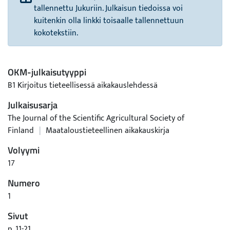
tallennettu Jukuriin. Julkaisun tiedoissa voi
kuitenkin olla linkki toisaalle tallennettuun
kokotekstiin.
OKM-julkaisutyyppi
B1 Kirjoitus tieteellisessä aikakauslehdessä
Julkaisusarja
The Journal of the Scientific Agricultural Society of
Finland
|
Maataloustieteellinen aikakauskirja
Volyymi
17
Numero
1
Sivut
p. 11-21