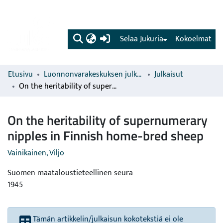
(current)
Selaa Jukuria
Kokoelmat
Etusivu
Luonnonvarakeskuksen julkaisut
Julkaisut
On the heritability of supernumerary nipples in Finnish home-bred sheep
On the heritability of supernumerary
nipples in Finnish home-bred sheep
Vainikainen, Viljo
Suomen maataloustieteellinen seura
1945
Tämän artikkelin/julkaisun kokotekstiä ei ole