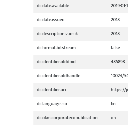
dc.date.available
2019-01-
dc.date.issued
2018
dc.description.vuosik
2018
dc.format.bitstream
false
dc.identifier.olddbid
485898
dc.identifier.oldhandle
10024/5
dc.identifier.uri
https://j
dc.language.iso
fin
dc.okm.corporatecopublication
on