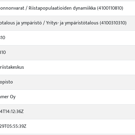
uonnonvarat / Riistapopulaatioiden dynamiikka (4100110810)
iotalous ja ympäristö / Yritys- ja ympäristötalous (4100310310)
810
310
iistakeskus
iopisto
mer Oy
14T14:12:36Z
29T05:55:39Z