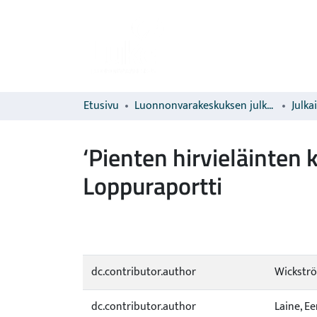
Etusivu
Luonnonvarakeskuksen julkaisut
Julka
‘Pienten hirvieläinte
Loppuraportti
dc.contributor.author
Wickströ
dc.contributor.author
Laine, E