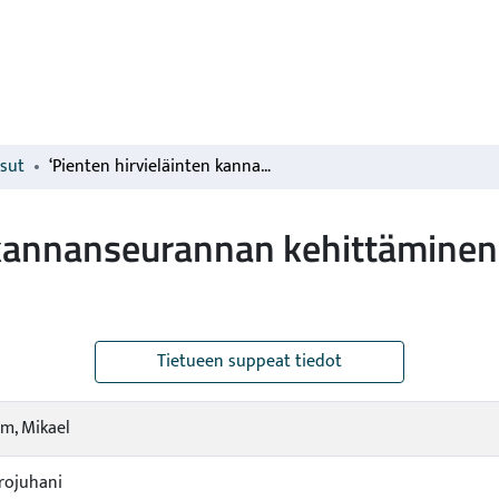
isut
‘Pienten hirvieläinten kannanseurannan kehittäminen 2017-2018’. Loppuraportti
n kannanseurannan kehittäminen
Tietueen suppeat tiedot
m, Mikael
erojuhani