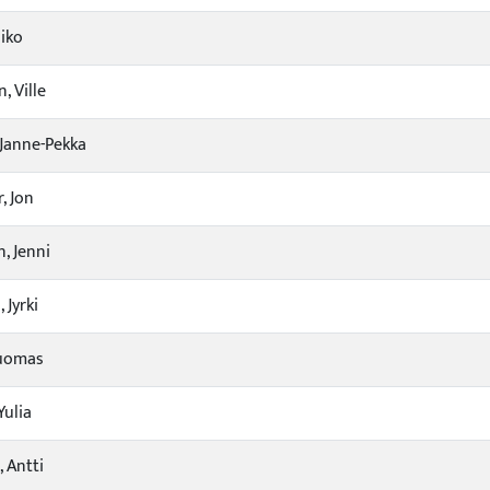
Niko
, Ville
 Janne-Pekka
, Jon
, Jenni
 Jyrki
Tuomas
Yulia
 Antti