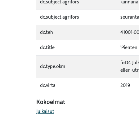
dc.subject.agrifors
kannanar
dc.subject.agrifors
seurant
dc.teh
41001-0
dc.title
‘Pienten
fi=D4 Jul
dc.type.okm
eller -u
dc.virta
2019
Kokoelmat
Julkaisut