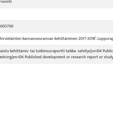
viointi
a
0005700
 hirvieläinten kannanseurannan kehittäminen 2017-2018’. Loppurap
kaistu kehittämis- tai tutkimusraportti taikka -selvitys|sv=D4 Publ
tredning|en=D4 Published development or research report or study