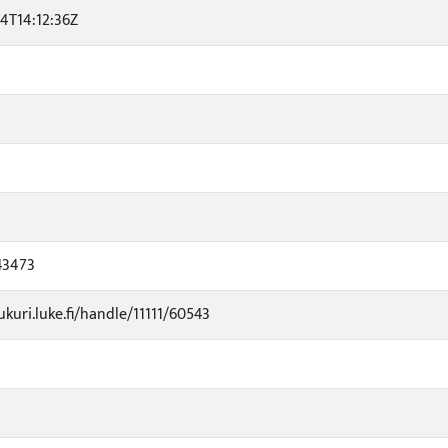
14T14:12:36Z
43473
ukuri.luke.fi/handle/11111/60543