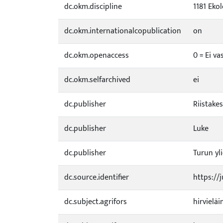
dc.okm.discipline
1181 Eko
dc.okm.internationalcopublication
on
dc.okm.openaccess
0 = Ei va
dc.okm.selfarchived
ei
dc.publisher
Riistake
dc.publisher
Luke
dc.publisher
Turun yl
dc.source.identifier
https://
dc.subject.agrifors
hirvielä