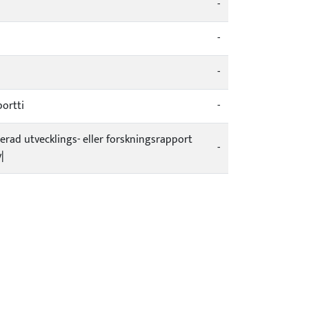
-
-
-
ortti
-
icerad utvecklings- eller forskningsrapport
-
|