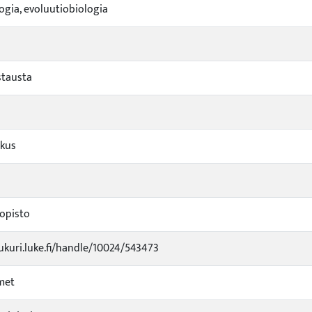
logia, evoluutiobiologia
stausta
skus
iopisto
jukuri.luke.fi/handle/10024/543473
imet