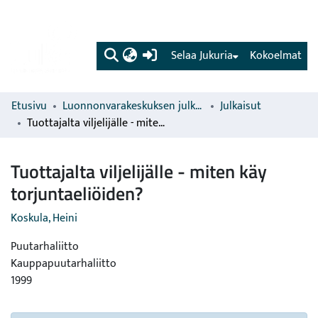
(current)
Selaa Jukuria
Kokoelmat
Etusivu
Luonnonvarakeskuksen julkaisut
Julkaisut
Tuottajalta viljelijälle - miten käy torjuntaeliöiden?
Tuottajalta viljelijälle - miten käy
torjuntaeliöiden?
Koskula, Heini
Puutarhaliitto
Kauppapuutarhaliitto
1999