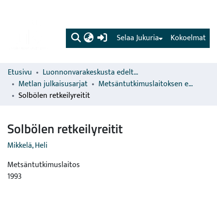
(current)
Selaa Jukuria
Kokoelmat
Etusivu
Luonnonvarakeskusta edeltävien organisaatioiden sarjat
Metlan julkaisusarjat
Metsäntutkimuslaitoksen erillisjulkaisut
Solbölen retkeilyreitit
Solbölen retkeilyreitit
Mikkelä, Heli
Metsäntutkimuslaitos
1993