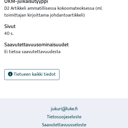
OKM-julkaisutyyppi
D2 Artikkeli ammatillisessa kokoomateoksessa (ml.
toimittajan kirjoittama johdantoartikkeli)
Sivut
40 s.
Saavutettavuusominaisuudet
Ei tietoa saavutettavuudesta
Tietueen kaikki tiedot
jukuri@luke.fi
Tietosuojaseloste
Saavutettavuusseloste