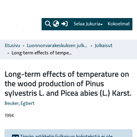
(current)
Selaa Jukuria
Kokoelmat
Etusivu
Luonnonvarakeskuksen julkaisut
Julkaisut
Long-term effects of temperature on the wood production of Pinus sylvestris L. and Picea abies (L.) Karst.
Long-term effects of temperature on
the wood production of Pinus
sylvestris L. and Picea abies (L.) Karst.
Beuker, Egbert
1994
Tämän artikkelin/julkaisun kokotekstiä ei ole