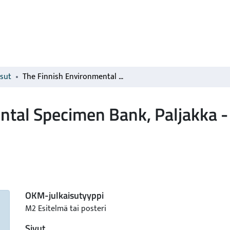
isut
The Finnish Environmental Specimen Bank, Paljakka - an archive for heavy metal survey samples
tal Specimen Bank, Paljakka - 
OKM-julkaisutyyppi
M2 Esitelmä tai posteri
Sivut