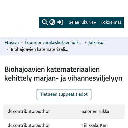
(current)
Selaa Jukuria
Kokoelmat
Etusivu
Luonnonvarakeskuksen julkaisut
Julkaisut
Biohajoavien katemateriaalien kehittely marjan- ja vihannesviljelyyn
Biohajoavien katemateriaalien
kehittely marjan- ja vihannesviljelyyn
Tietueen suppeat tiedot
dc.contributor.author
Salonen, Jukka
dc.contributor.author
Tiilikkala, Kari