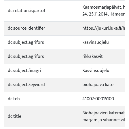
Kaamosmarjapäivät, hot
dc.relation.ispartof
24.-25.11.2014, Hämeenl
dc.source.identifier
https://jukuri.luke.fi/
dc.subject.agrifors
kasvinsuojelu
dc.subject.agrifors
rikkakasvit
dc.subject.finagri
Kasvinsuojelu
dc.subject.keyword
biohajoava kate
dc.teh
41007-00015100
Biohajoavien katemateri
dc.title
marjan- ja vihannesvilje