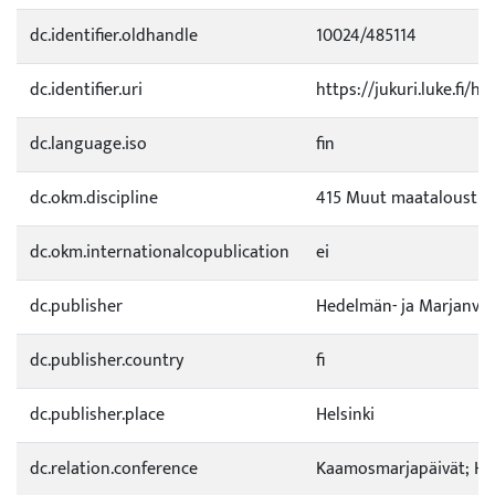
dc.identifier.oldhandle
10024/485114
dc.identifier.uri
https://jukuri.luke.fi/h
dc.language.iso
fin
dc.okm.discipline
415 Muut maataloustie
dc.okm.internationalcopublication
ei
dc.publisher
Hedelmän- ja Marjanviljel
dc.publisher.country
fi
dc.publisher.place
Helsinki
dc.relation.conference
Kaamosmarjapäivät; Hä