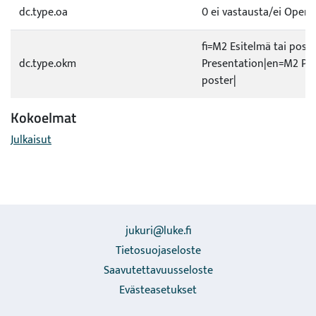
dc.type.oa
0 ei vastausta/ei Open a
fi=M2 Esitelmä tai post
dc.type.okm
Presentation|en=M2 Pre
poster|
Kokoelmat
Julkaisut
jukuri@luke.fi
Tietosuojaseloste
Saavutettavuusseloste
Evästeasetukset