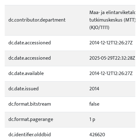
Maa- ja elintarviketalo
dc.contributor.department
tutkimuskeskus (MTT) /
(KJO/1111)
dc.date.accessioned
2014-12-12T12:26:27Z
dc.date.accessioned
2025-05-29T22:32:28Z
dc.date.available
2014-12-12T12:26:27Z
dc.date.issued
2014
dc.format.bitstream
false
dc.format.pagerange
1 p
dc.identifier.olddbid
426620