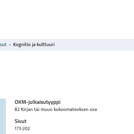
isut
Kognitio ja kulttuuri
OKM-julkaisutyyppi
B2 Kirjan tai muun kokoomateoksen osa
Sivut
173-202