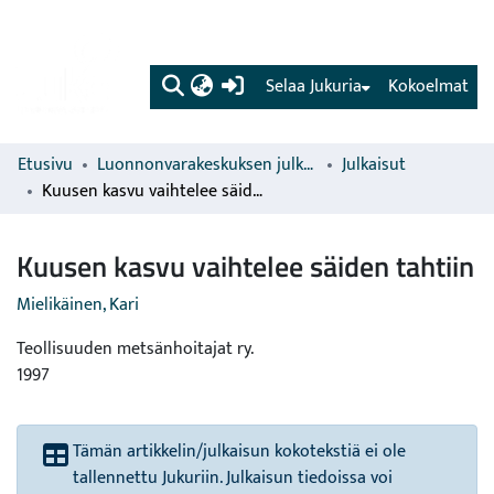
(current)
Selaa Jukuria
Kokoelmat
Etusivu
Luonnonvarakeskuksen julkaisut
Julkaisut
Kuusen kasvu vaihtelee säiden tahtiin
Kuusen kasvu vaihtelee säiden tahtiin
Mielikäinen, Kari
Teollisuuden metsänhoitajat ry.
1997
Tämän artikkelin/julkaisun kokotekstiä ei ole
tallennettu Jukuriin. Julkaisun tiedoissa voi