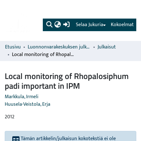
(current)
Selaa Jukuria
Kokoelmat
Etusivu
Luonnonvarakeskuksen julkaisut
Julkaisut
Local monitoring of Rhopalosiphum padi important in IPM
Local monitoring of Rhopalosiphum
padi important in IPM
Markkula, Irmeli
Huusela-Veistola, Erja
2012
Tämän artikkelin/julkaisun kokotekstiä ei ole