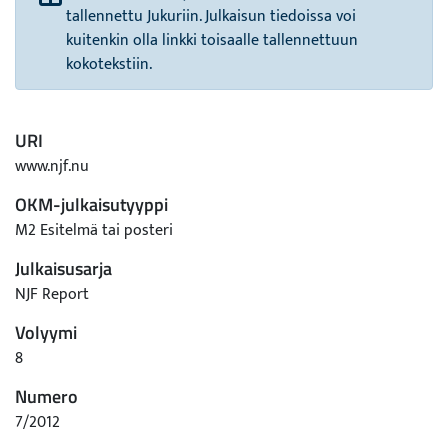
tallennettu Jukuriin. Julkaisun tiedoissa voi
kuitenkin olla linkki toisaalle tallennettuun
kokotekstiin.
URI
www.njf.nu
OKM-julkaisutyyppi
M2 Esitelmä tai posteri
Julkaisusarja
NJF Report
Volyymi
8
Numero
7/2012