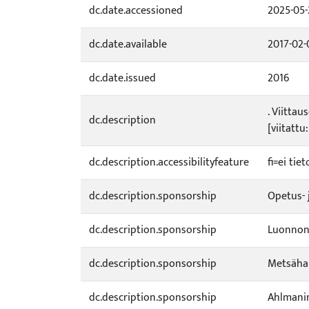
dc.date.accessioned
2025-05-
dc.date.available
2017-02-
dc.date.issued
2016
. Viitta
dc.description
[viitattu
dc.description.accessibilityfeature
fi=ei ti
dc.description.sponsorship
Opetus- 
dc.description.sponsorship
Luonnon
dc.description.sponsorship
Metsähal
dc.description.sponsorship
Ahlmanin