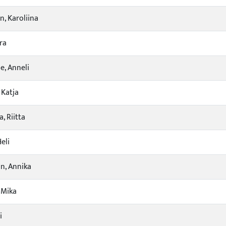
, Karoliina
era
, Anneli
 Katja
a, Riitta
eli
n, Annika
 Mika
i