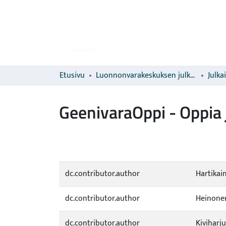
Etusivu
Luonnonvarakeskuksen julkaisut
Julka
GeenivaraOppi - Oppia 
dc.contributor.author
Hartikai
dc.contributor.author
Heinonen
dc.contributor.author
Kiviharju