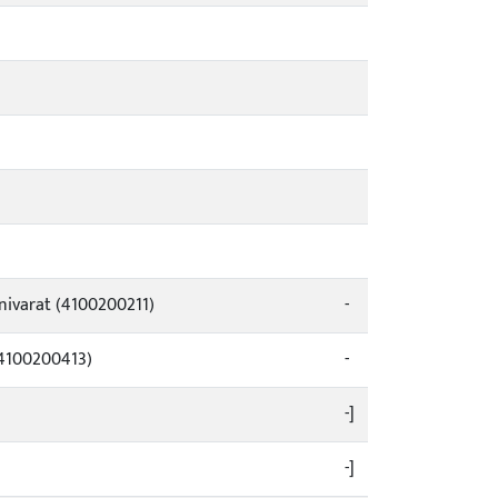
enivarat (4100200211)
-
 (4100200413)
-
-]
-]