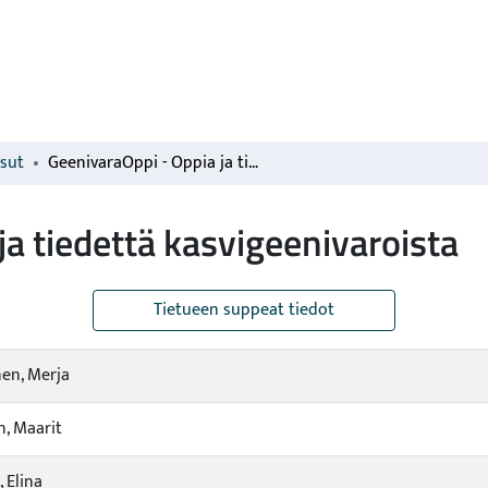
isut
GeenivaraOppi - Oppia ja tiedettä kasvigeenivaroista
ja tiedettä kasvigeenivaroista
Tietueen suppeat tiedot
nen, Merja
, Maarit
, Elina