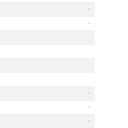
-
-
-
-
-