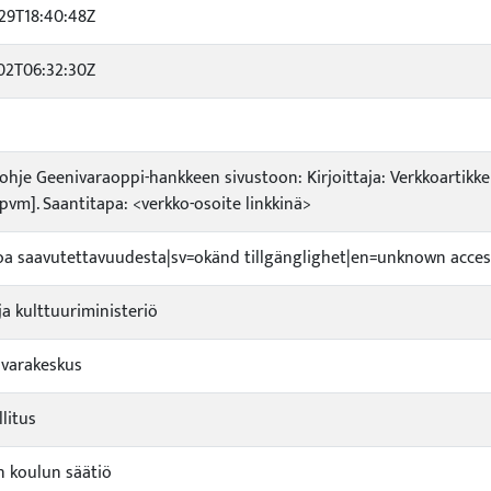
29T18:40:48Z
02T06:32:30Z
usohje Geenivaraoppi-hankkeen sivustoon: Kirjoittaja: Verkkoartikke
:pvm]. Saantitapa: <verkko-osoite linkkinä>
etoa saavutettavuudesta|sv=okänd tillgänglighet|en=unknown access
ja kulttuuriministeriö
varakeskus
litus
 koulun säätiö