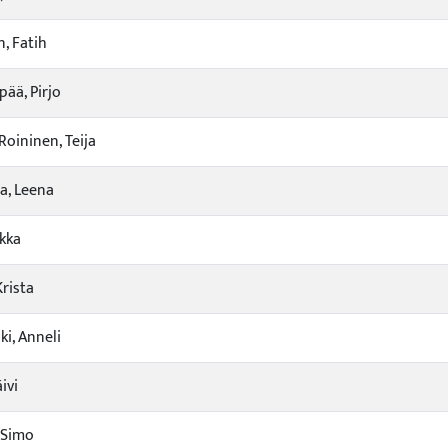
, Fatih
ää, Pirjo
Roininen, Teija
a, Leena
ikka
Krista
i, Anneli
ivi
, Simo