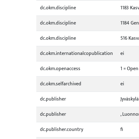
dc.okm.discipline
1183 Kasv
dc.okm.discipline
1184 Gene
dc.okm.discipline
516 Kasv
dc.okm.internationalcopublication
ei
dc.okm.openaccess
1 = Open
dc.okm.selfarchived
ei
dc.publisher
Jyväskylä
dc.publisher
, Luonno
dc.publisher.country
fi