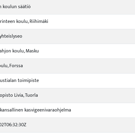
 koulun säätiö
rinteen koulu, Riihimäki
yhteislyseo
hjon koulu, Masku
ulu, Forssa
stialan toimipiste
pisto Livia, Tuorla
ansallinen kasvigeenivaraohjelma
02T06:32:30Z