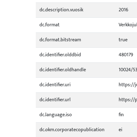
dc.description.vuosik
2016
dc.format
Verkkoju
dc.format.bitstream
true
dc.identifier.olddbid
480179
dc.identifier.oldhandle
10024/5
dc.identifier.uri
https://j
dc.identifier.url
https://
dc.language.iso
fin
dc.okm.corporatecopublication
ei