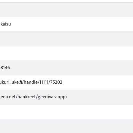
lkaisu
38146
ukuri.luke.fi/handle/11111/75202
peda.net/hankkeet/geenivaraoppi