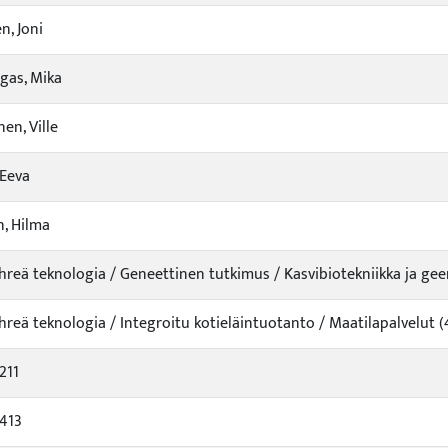
, Joni
gas, Mika
en, Ville
 Eeva
, Hilma
ihreä teknologia / Geneettinen tutkimus / Kasvibiotekniikka ja ge
ihreä teknologia / Integroitu kotieläintuotanto / Maatilapalvelut
211
413