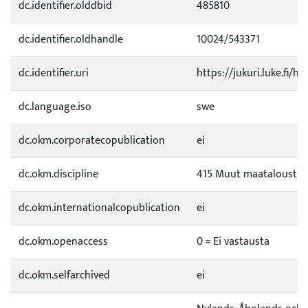
dc.identifier.olddbid
485810
dc.identifier.oldhandle
10024/543371
dc.identifier.uri
https://jukuri.luke.fi/ha
dc.language.iso
swe
dc.okm.corporatecopublication
ei
dc.okm.discipline
415 Muut maataloustie
dc.okm.internationalcopublication
ei
dc.okm.openaccess
0 = Ei vastausta
dc.okm.selfarchived
ei