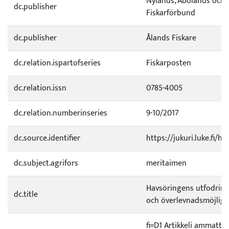
Nylands, Åbolands och 
dc.publisher
Fiskarförbund
dc.publisher
Ålands Fiskare
dc.relation.ispartofseries
Fiskarposten
dc.relation.issn
0785-4005
dc.relation.numberinseries
9-10/2017
dc.source.identifier
https://jukuri.luke.fi/
dc.subject.agrifors
meritaimen
Havsöringens utfodring
dc.title
och överlevnadsmöjligh
fi=D1 Artikkeli ammatti