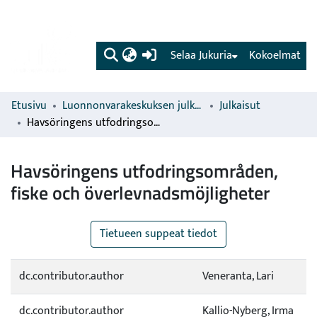
(current)
Selaa Jukuria
Kokoelmat
Etusivu
Luonnonvarakeskuksen julkaisut
Julkaisut
Havsöringens utfodringsområden, fiske och överlevnadsmöjligheter
Havsöringens utfodringsområden,
fiske och överlevnadsmöjligheter
Tietueen suppeat tiedot
dc.contributor.author
Veneranta, Lari
dc.contributor.author
Kallio-Nyberg, Irma