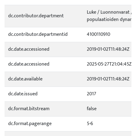
Luke / Luonnonvarat / 
dc.contributor.department
populaatioiden dynamii
dc.contributor.departmentid
4100110910
dc.date.accessioned
2019-01-02T11:48:24Z
dc.date.accessioned
2025-05-27T21:04:45Z
dc.date.available
2019-01-02T11:48:24Z
dc.date.issued
2017
dc.format.bitstream
false
dc.format.pagerange
5-6