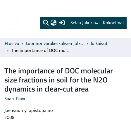
(current)
Selaa Jukuria
Kokoelmat
Etusivu
Luonnonvarakeskuksen julkaisut
Julkaisut
The importance of DOC molecular size fractions in soil for the N2O dynamics in clear-cut area
The importance of DOC molecular
size fractions in soil for the N2O
dynamics in clear-cut area
Saari, Päivi
Joensuun yliopistopaino
2008