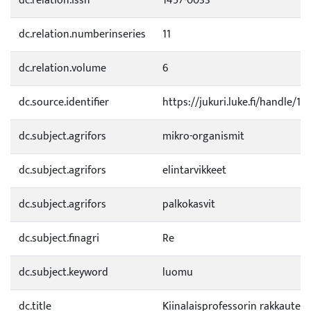
dc.relation.issn
1457-0033
dc.relation.numberinseries
11
dc.relation.volume
6
dc.source.identifier
https://jukuri.luke.fi/handle/1
dc.subject.agrifors
mikro-organismit
dc.subject.agrifors
elintarvikkeet
dc.subject.agrifors
palkokasvit
dc.subject.finagri
Re
dc.subject.keyword
luomu
dc.title
Kiinalaisprofessorin rakkauten