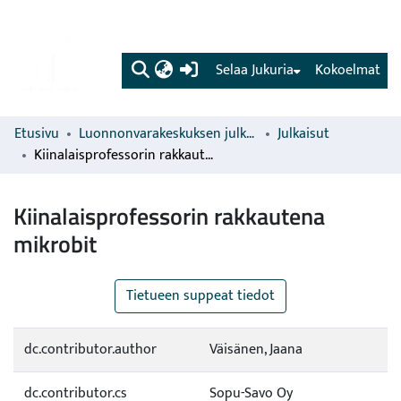
(current)
Selaa Jukuria
Kokoelmat
Etusivu
Luonnonvarakeskuksen julkaisut
Julkaisut
Kiinalaisprofessorin rakkautena mikrobit
Kiinalaisprofessorin rakkautena
mikrobit
Tietueen suppeat tiedot
dc.contributor.author
Väisänen, Jaana
dc.contributor.cs
Sopu-Savo Oy