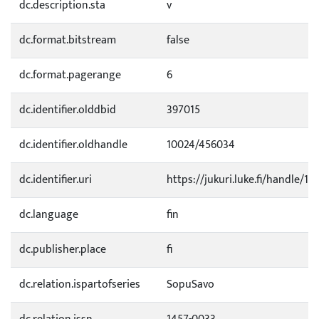
dc.description.sta
v
dc.format.bitstream
false
dc.format.pagerange
6
dc.identifier.olddbid
397015
dc.identifier.oldhandle
10024/456034
dc.identifier.uri
https://jukuri.luke.fi/handle/11
dc.language
fin
dc.publisher.place
fi
dc.relation.ispartofseries
SopuSavo