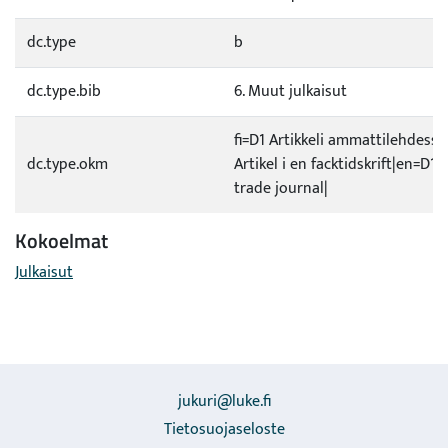
dc.type
b
dc.type.bib
6. Muut julkaisut
fi=D1 Artikkeli ammattilehdessä
dc.type.okm
Artikel i en facktidskrift|en=D1 A
trade journal|
Kokoelmat
Julkaisut
jukuri@luke.fi
Tietosuojaseloste