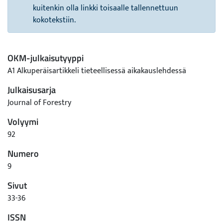
kuitenkin olla linkki toisaalle tallennettuun
kokotekstiin.
OKM-julkaisutyyppi
A1 Alkuperäisartikkeli tieteellisessä aikakauslehdessä
Julkaisusarja
Journal of Forestry
Volyymi
92
Numero
9
Sivut
33-36
ISSN