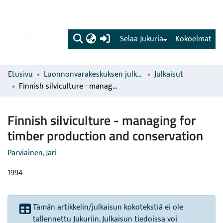
(current)
Selaa Jukuria
Kokoelmat
Etusivu
Luonnonvarakeskuksen julkaisut
Julkaisut
Finnish silviculture - managing for timber production and conservation
Finnish silviculture - managing for
timber production and conservation
Parviainen, Jari
1994
Tämän artikkelin/julkaisun kokotekstiä ei ole
tallennettu Jukuriin. Julkaisun tiedoissa voi