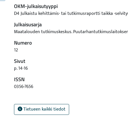
OKM-julkaisutyyppi
D4 Julkaistu kehittämis- tai tutkimusraportti taikka -selvity
Julkaisusarja
Maatalouden tutkimuskeskus. Puutarhantutkimuslaitoksen
Numero
12
Sivut
p. 14-16
ISSN
0356-7656
Tietueen kaikki tiedot