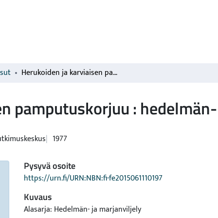
isut
Herukoiden ja karviaisen pamputuskorjuu : hedelmän- ja marjanviljely
en pamputuskorjuu : hedelmän- 
utkimuskeskus
1977
Pysyvä osoite
https://urn.fi/URN:NBN:fi-fe2015061110197
Kuvaus
Alasarja: Hedelmän- ja marjanviljely