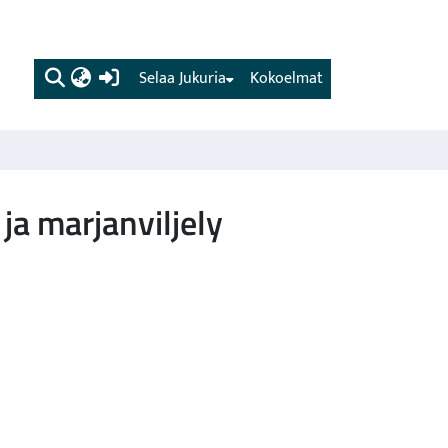
(current)
Selaa Jukuria
Kokoelmat
ja marjanviljely