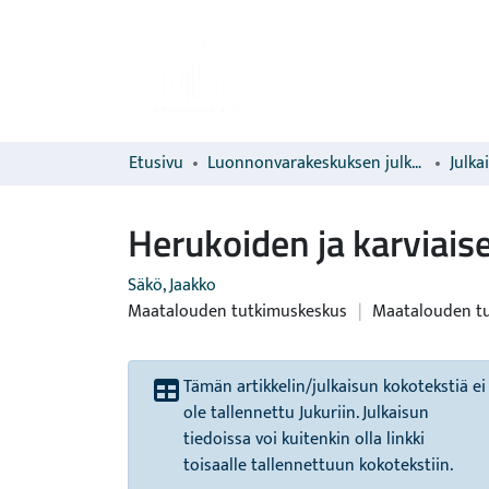
Etusivu
Luonnonvarakeskuksen julkaisut
Julka
Herukoiden ja karviais
Säkö, Jaakko
Maatalouden tutkimuskeskus
|
Maatalouden t
Tämän artikkelin/julkaisun kokotekstiä ei
ole tallennettu Jukuriin. Julkaisun
tiedoissa voi kuitenkin olla linkki
toisaalle tallennettuun kokotekstiin.