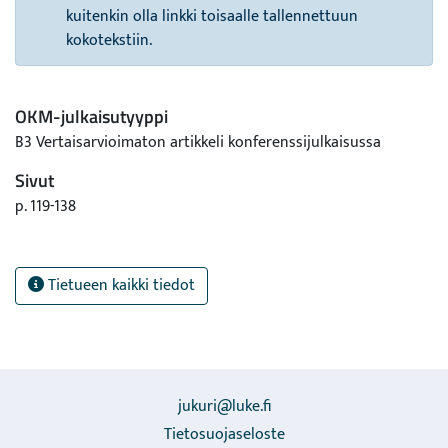
kuitenkin olla linkki toisaalle tallennettuun
kokotekstiin.
OKM-julkaisutyyppi
B3 Vertaisarvioimaton artikkeli konferenssijulkaisussa
Sivut
p. 119-138
Tietueen kaikki tiedot
jukuri@luke.fi
Tietosuojaseloste