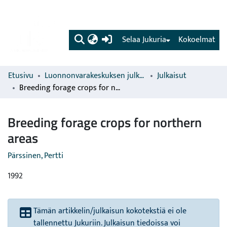
(current)
Selaa Jukuria
Kokoelmat
Etusivu
Luonnonvarakeskuksen julkaisut
Julkaisut
Breeding forage crops for northern areas
Breeding forage crops for northern
areas
Pärssinen, Pertti
1992
Tämän artikkelin/julkaisun kokotekstiä ei ole
tallennettu Jukuriin. Julkaisun tiedoissa voi