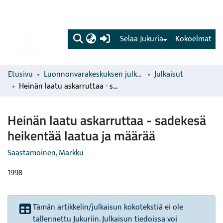
(current)
Selaa Jukuria
Kokoelmat
Etusivu
Luonnonvarakeskuksen julkaisut
Julkaisut
Heinän laatu askarruttaa - sadekesä heikentää laatua ja määrää
Heinän laatu askarruttaa - sadekesä
heikentää laatua ja määrää
Saastamoinen, Markku
1998
Tämän artikkelin/julkaisun kokotekstiä ei ole
tallennettu Jukuriin. Julkaisun tiedoissa voi