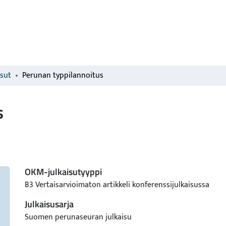
isut
Perunan typpilannoitus
s
OKM-julkaisutyyppi
B3 Vertaisarvioimaton artikkeli konferenssijulkaisussa
Julkaisusarja
Suomen perunaseuran julkaisu