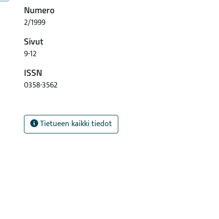
Numero
2/1999
Sivut
9-12
ISSN
0358-3562
Tietueen kaikki tiedot