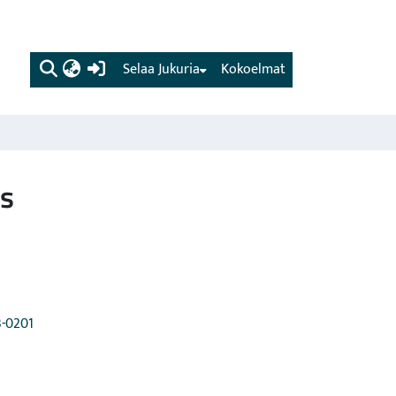
(current)
Selaa Jukuria
Kokoelmat
ds
3-0201