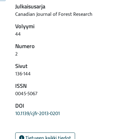
Julkaisusarja
Canadian Journal of Forest Research
Volyymi
44
Numero
2
Sivut
136-144
ISSN
0045-5067
DOI
10.1139/cjfr-2013-0201
Tietueen kaikki tiedot