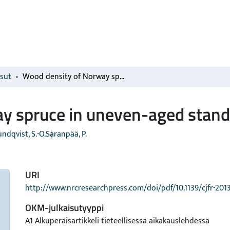
isut
Wood density of Norway spruce in uneven-aged stands
y spruce in uneven-aged stan
undqvist, S.-O.
Saranpää, P.
URI
http://www.nrcresearchpress.com/doi/pdf/10.1139/cjfr-201
OKM-julkaisutyyppi
A1 Alkuperäisartikkeli tieteellisessä aikakauslehdessä