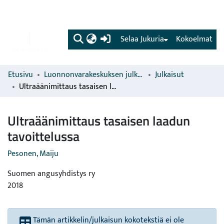
(current)
Selaa Jukuria
Kokoelmat
Etusivu
Luonnonvarakeskuksen julkaisut
Julkaisut
Ultraäänimittaus tasaisen laadun tavoittelussa
Ultraäänimittaus tasaisen laadun
tavoittelussa
Pesonen, Maiju
Suomen angusyhdistys ry
2018
Tämän artikkelin/julkaisun kokotekstiä ei ole