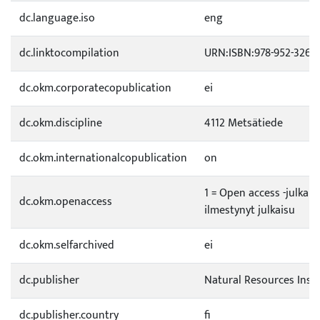
dc.language.iso
eng
dc.linktocompilation
URN:ISBN:978-952-326-3
dc.okm.corporatecopublication
ei
dc.okm.discipline
4112 Metsätiede
dc.okm.internationalcopublication
on
1 = Open access -julkai
dc.okm.openaccess
ilmestynyt julkaisu
dc.okm.selfarchived
ei
dc.publisher
Natural Resources Insti
dc.publisher.country
fi