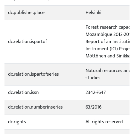
dc.publisher.place
Helsinki
Forest research capacit
Mozambique 2012-2015 
dc.relation.ispartof
Report of an Institutio
Instrument (ICI) Project 
Möttönen and Sinikka V
Natural resources and
dc.relation.ispartofseries
studies
dc.relation.issn
2342-7647
dc.relation.numberinseries
63/2016
dc.rights
All rights reserved