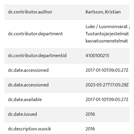
dc.contributor.author
Karlsson, Kristian
Luke / Luonnonvarat ja
dc.contributor.department
Tuotantojärjestelmät /
kasvatusmenetelmät (4
dc.contributor.departmentid
4100100215
dc.date.accessioned
2017-01-10T09:05:27Z
dc.date.accessioned
2025-05-27T17:05:29Z
dc.date.available
2017-01-10T09:05:27Z
dc.date.issued
2016
dc.description.vuosik
2016