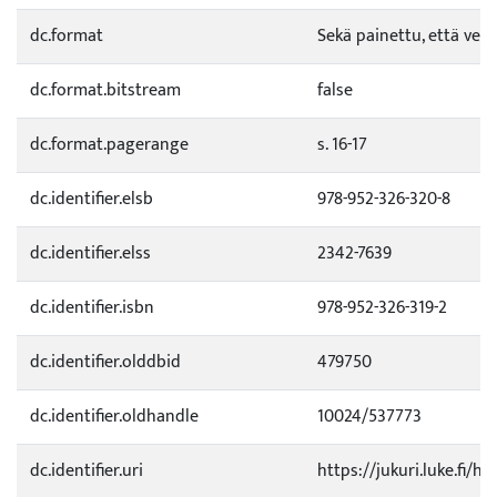
dc.format
Sekä painettu, että verk
dc.format.bitstream
false
dc.format.pagerange
s. 16-17
dc.identifier.elsb
978-952-326-320-8
dc.identifier.elss
2342-7639
dc.identifier.isbn
978-952-326-319-2
dc.identifier.olddbid
479750
dc.identifier.oldhandle
10024/537773
dc.identifier.uri
https://jukuri.luke.fi/h