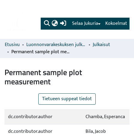
(current)
Selaa Jukuria
Kokoelmat
Etusivu
Luonnonvarakeskuksen julkaisut
Julkaisut
Permanent sample plot measurement
Permanent sample plot
measurement
Tietueen suppeat tiedot
dc.contributor.author
Chamba, Esperanca
dc.contributor.author
Bila, Jacob