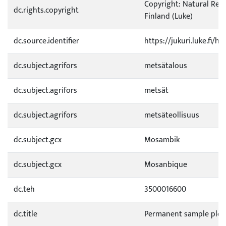
Copyright: Natural Reso
dc.rights.copyright
Finland (Luke)
dc.source.identifier
https://jukuri.luke.fi/
dc.subject.agrifors
metsätalous
dc.subject.agrifors
metsät
dc.subject.agrifors
metsäteollisuus
dc.subject.gcx
Mosambik
dc.subject.gcx
Mosanbique
dc.teh
3500016600
dc.title
Permanent sample plo