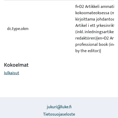
fi=D2 Artikkeli ammatill
kokoomateoksessa (ml. 
kirjoittama johdantoart
Artikel i ett yrkesinrikt
dc.type.okm
(inkl. inledningsartikel 
redaktören)|en=D2 Artic
professional book (incl.
by the editor)|
Kokoelmat
Julkaisut
jukuri@luke.fi
Tietosuojaseloste