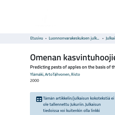
Etusivu
Luonnonvarakeskuksen julkaisut
Julka
Omenan kasvintuhooji
Predicting pests of apples on the basis of 
Ylämäki, Arto
Tahvonen, Risto
2000
Tämän artikkelin/julkaisun kokotekstiä ei
ole tallennettu Jukuriin. Julkaisun
tiedoissa voi kuitenkin olla linkki