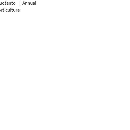
tuotanto
|
Annual
rticulture