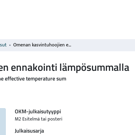
isut
Omenan kasvintuhoojien ennakointi lämpösummalla
en ennakointi lämpösummalla
the effective temperature sum
OKM-julkaisutyyppi
M2 Esitelmä tai posteri
Julkaisusarja