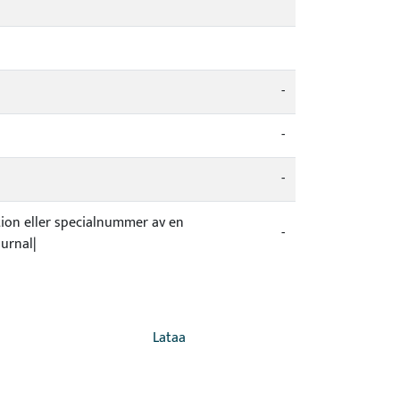
-
-
-
tion eller specialnummer av en
-
ournal|
Lataa