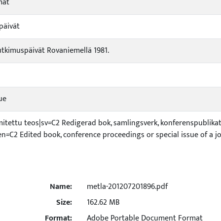
mat
päivät
tkimuspäivät Rovaniemellä 1981.
sue
mitettu teos|sv=C2 Redigerad bok, samlingsverk, konferenspublika
|en=C2 Edited book, conference proceedings or special issue of a j
Name:
metla-201207201896.pdf
Size:
162.62 MB
Format:
Adobe Portable Document Format