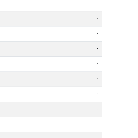
-
-
-
-
-
-
-