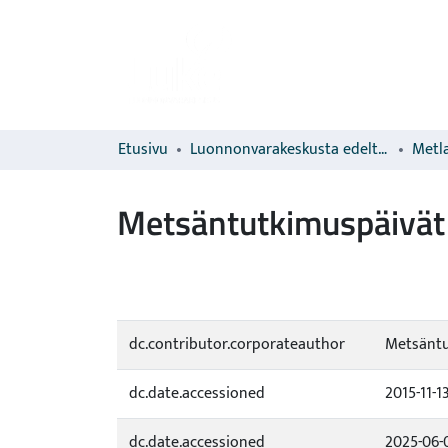
Etusivu
Luonnonvarakeskusta edeltävien organisaatioiden sarjat
Metla
Metsäntutkimuspäivät
dc.contributor.corporateauthor
Metsäntu
dc.date.accessioned
2015-11-1
dc.date.accessioned
2025-06-