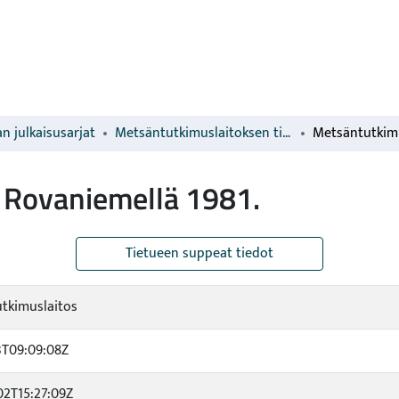
n julkaisusarjat
Metsäntutkimuslaitoksen tiedonantoja
 Rovaniemellä 1981.
Tietueen suppeat tiedot
tkimuslaitos
3T09:09:08Z
02T15:27:09Z