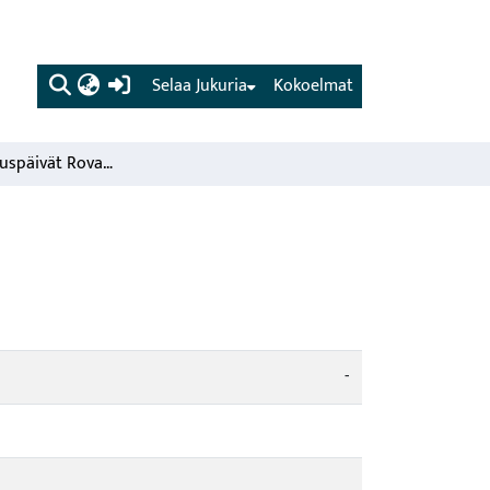
(current)
Selaa Jukuria
Kokoelmat
Metsäntutkimuspäivät Rovaniemellä 1981.
-