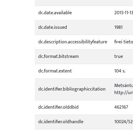
dc.date.available
2015-11-1
dc.date.issued
1981
dc.description.accessibilityfeature
fi=ei tie
dc.format.bitstream
true
dc.format.extent
104 s.
Metsäntu
dc.identifier.bibliographiccitation
http://u
dc.identifier.olddbid
462167
dc.identifier.oldhandle
10024/5