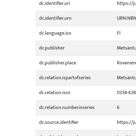
dc.identifier.uri
https://j
dc.identifier.urn
URN:NBN:
dc.language.iso
FI
dc.publisher
Metsäntu
dc.publisher.place
Rovanie
dc.relation.ispartofseries
Metsäntu
dc.relation.issn
0358-428
dc.relation.numberinseries
6
dc.source.identifier
https://j