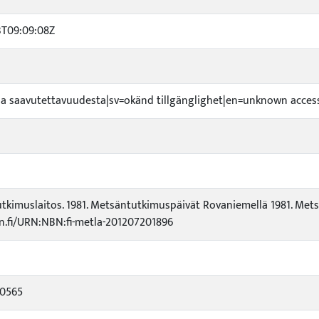
3T09:09:08Z
toa saavutettavuudesta|sv=okänd tillgänglighet|en=unknown accessi
tkimuslaitos. 1981. Metsäntutkimuspäivät Rovaniemellä 1981. Mets
rn.fi/URN:NBN:fi-metla-201207201896
20565