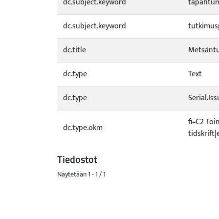
dc.subject.keyword
tapahtu
dc.subject.keyword
tutkimus
dc.title
Metsäntu
dc.type
Text
dc.type
Serial.Is
fi=C2 Toi
dc.type.okm
tidskrift
Tiedostot
Näytetään
1 - 1 / 1