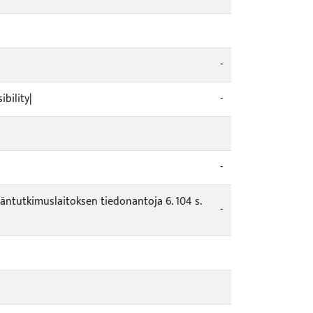
-
bility|
-
-
äntutkimuslaitoksen tiedonantoja 6. 104 s.
-