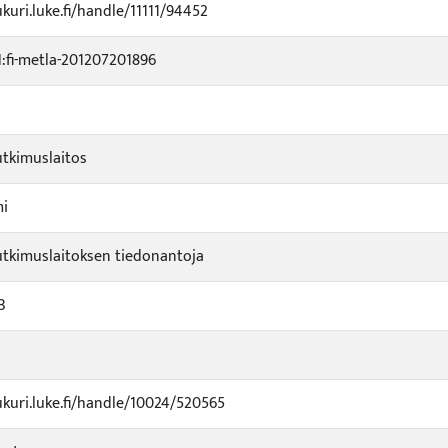
ukuri.luke.fi/handle/11111/94452
fi-metla-201207201896
tkimuslaitos
mi
tkimuslaitoksen tiedonantoja
3
ukuri.luke.fi/handle/10024/520565