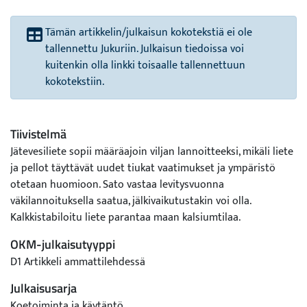
Tämän artikkelin/julkaisun kokotekstiä ei ole
tallennettu Jukuriin. Julkaisun tiedoissa voi
kuitenkin olla linkki toisaalle tallennettuun
kokotekstiin.
Tiivistelmä
Jätevesiliete sopii määräajoin viljan lannoitteeksi, mikäli liete
ja pellot täyttävät uudet tiukat vaatimukset ja ympäristö
otetaan huomioon. Sato vastaa levitysvuonna
väkilannoituksella saatua, jälkivaikutustakin voi olla.
Kalkkistabiloitu liete parantaa maan kalsiumtilaa.
OKM-julkaisutyyppi
D1 Artikkeli ammattilehdessä
Julkaisusarja
Koetoiminta ja käytäntö