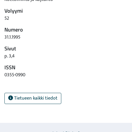
Volyymi
52
Numero
31.1.1995
Sivut
p. 3,4
ISSN
0355-0990
Tietueen kaikki tiedot