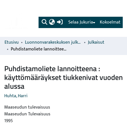
(current)
Selaa Jukuria
Kokoelmat
Etusivu
Luonnonvarakeskuksen julkaisut
Julkaisut
Puhdistamoliete lannoitteena : käyttömääräykset tiukkenivat vuoden alussa
Puhdistamoliete lannoitteena :
käyttömääräykset tiukkenivat vuoden
alussa
Huhta, Harri
Maaseudun tulevaisuus
Maaseudun Tulevaisuus
1995