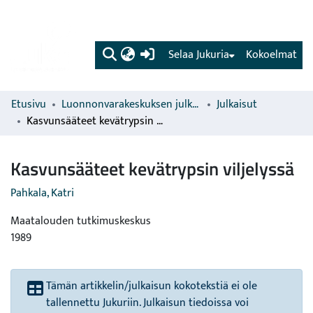
(current)
Selaa Jukuria
Kokoelmat
Etusivu
Luonnonvarakeskuksen julkaisut
Julkaisut
Kasvunsääteet kevätrypsin viljelyssä
Kasvunsääteet kevätrypsin viljelyssä
Pahkala, Katri
Maatalouden tutkimuskeskus
1989
Tämän artikkelin/julkaisun kokotekstiä ei ole
tallennettu Jukuriin. Julkaisun tiedoissa voi