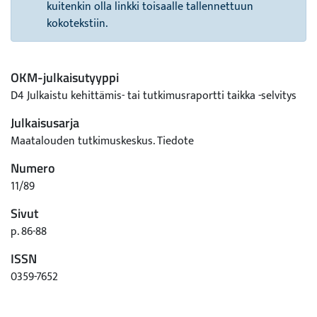
kuitenkin olla linkki toisaalle tallennettuun
kokotekstiin.
OKM-julkaisutyyppi
D4 Julkaistu kehittämis- tai tutkimusraportti taikka -selvitys
Julkaisusarja
Maatalouden tutkimuskeskus. Tiedote
Numero
11/89
Sivut
p. 86-88
ISSN
0359-7652