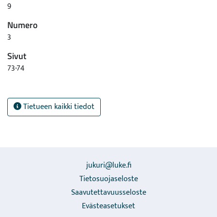
9
Numero
3
Sivut
73-74
Tietueen kaikki tiedot
jukuri@luke.fi
Tietosuojaseloste
Saavutettavuusseloste
Evästeasetukset