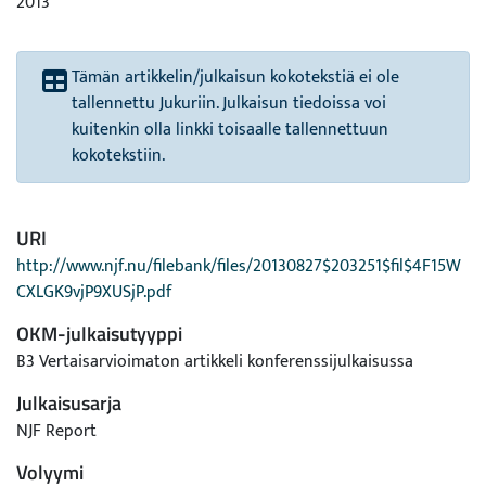
2013
Tämän artikkelin/julkaisun kokotekstiä ei ole
tallennettu Jukuriin. Julkaisun tiedoissa voi
kuitenkin olla linkki toisaalle tallennettuun
kokotekstiin.
URI
http://www.njf.nu/filebank/files/20130827$203251$fil$4F15W
CXLGK9vjP9XUSjP.pdf
OKM-julkaisutyyppi
B3 Vertaisarvioimaton artikkeli konferenssijulkaisussa
Julkaisusarja
NJF Report
Volyymi