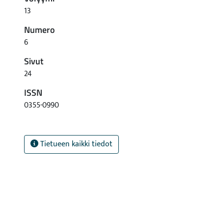
13
Numero
6
Sivut
24
ISSN
0355-0990
Tietueen kaikki tiedot