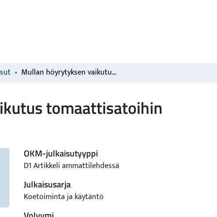
isut
Mullan höyrytyksen vaikutus tomaattisatoihin
ikutus tomaattisatoihin
OKM-julkaisutyyppi
D1 Artikkeli ammattilehdessä
Julkaisusarja
Koetoiminta ja käytäntö
Volyymi