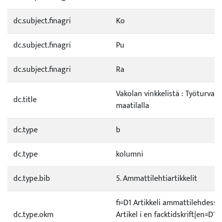
dc.subject.finagri
Ko
dc.subject.finagri
Pu
dc.subject.finagri
Ra
Vakolan vinkkelistä : Työturvall
dc.title
maatilalla
dc.type
b
dc.type
kolumni
dc.type.bib
5. Ammattilehtiartikkelit
fi=D1 Artikkeli ammattilehdessä
dc.type.okm
Artikel i en facktidskrift|en=D1 A