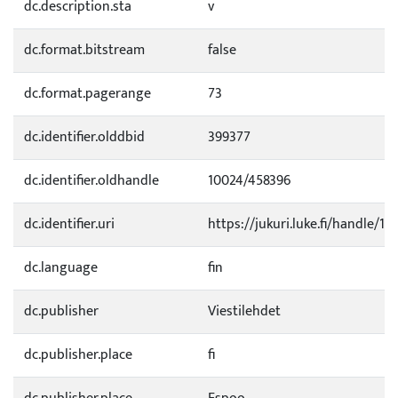
dc.description.sta
v
dc.format.bitstream
false
dc.format.pagerange
73
dc.identifier.olddbid
399377
dc.identifier.oldhandle
10024/458396
dc.identifier.uri
https://jukuri.luke.fi/handle/11
dc.language
fin
dc.publisher
Viestilehdet
dc.publisher.place
fi