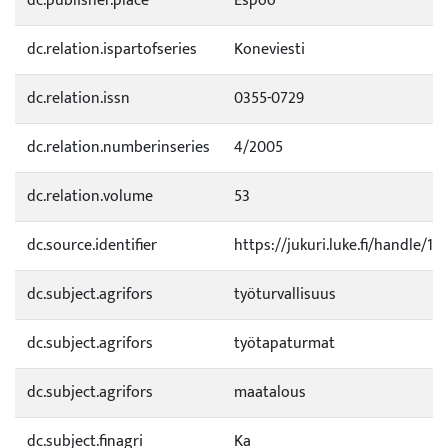
dc.publisher.place
Espoo
dc.relation.ispartofseries
Koneviesti
dc.relation.issn
0355-0729
dc.relation.numberinseries
4/2005
dc.relation.volume
53
dc.source.identifier
https://jukuri.luke.fi/handle/1
dc.subject.agrifors
työturvallisuus
dc.subject.agrifors
työtapaturmat
dc.subject.agrifors
maatalous
dc.subject.finagri
Ka