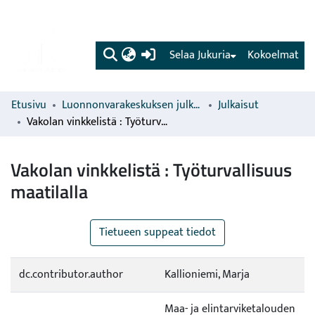
(current)
Selaa Jukuria
Kokoelmat
Etusivu
Luonnonvarakeskuksen julkaisut
Julkaisut
Vakolan vinkkelistä : Työturvallisuus maatilalla
Vakolan vinkkelistä : Työturvallisuus
maatilalla
Tietueen suppeat tiedot
dc.contributor.author
Kallioniemi, Marja
Maa- ja elintarviketalouden