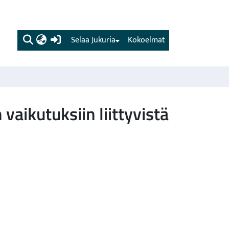
(current)
Selaa Jukuria
Kokoelmat
vaikutuksiin liittyvistä