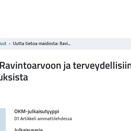
isut
Uutta tietoa maidosta: Ravintoarvoon ja terveydellisiin vaikutuksiin liittyvistä ajankohtaisista tutkimuksista
Ravintoarvoon ja terveydellisiin 
uksista
OKM-julkaisutyyppi
D1 Artikkeli ammattilehdessä
Julkaisusarja