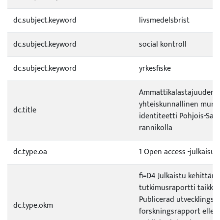
dc.subject.keyword
livsmedelsbrist
dc.subject.keyword
social kontroll
dc.subject.keyword
yrkesfiske
Ammattikalastajuuden s
yhteiskunnallinen murro
dc.title
identiteetti Pohjois-Sa
rannikolla
dc.type.oa
1 Open access -julkaisu
fi=D4 Julkaistu kehittämi
tutkimusraportti taikka 
Publicerad utvecklings- e
dc.type.okm
forskningsrapport eller