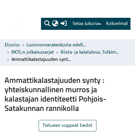
(current)
Selaa Jukuria
Kokoelmat
Etusivu
Luonnonvarakeskusta edeltävien organisaatioiden sarjat
RKTL:n julkaisusarjat
Riista- ja kalatalous. Tutkimuksia ja selvityksiä
Ammattikalastajuuden synty : yhteiskunnallinen murros ja kalastajan identiteetti Pohjois-Satakunnan rannikolla
Ammattikalastajuuden synty :
yhteiskunnallinen murros ja
kalastajan identiteetti Pohjois-
Satakunnan rannikolla
Tietueen suppeat tiedot