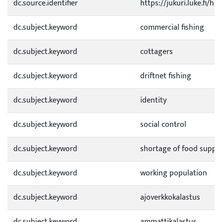
dc.source.identifier
https://jukuri.luke.fi/h
dc.subject.keyword
commercial fishing
dc.subject.keyword
cottagers
dc.subject.keyword
driftnet fishing
dc.subject.keyword
identity
dc.subject.keyword
social control
dc.subject.keyword
shortage of food suppli
dc.subject.keyword
working population
dc.subject.keyword
ajoverkkokalastus
dc.subject.keyword
ammattikalastus