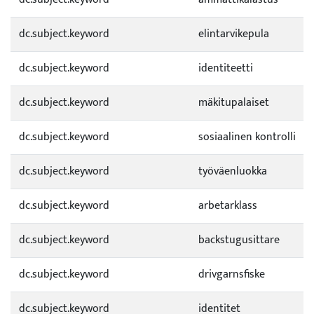
dc.subject.keyword
elintarvikepula
dc.subject.keyword
identiteetti
dc.subject.keyword
mäkitupalaiset
dc.subject.keyword
sosiaalinen kontrolli
dc.subject.keyword
työväenluokka
dc.subject.keyword
arbetarklass
dc.subject.keyword
backstugusittare
dc.subject.keyword
drivgarnsfiske
dc.subject.keyword
identitet