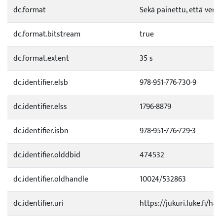
dc.format
Sekä painettu, että verk
dc.format.bitstream
true
dc.format.extent
35 s
dc.identifier.elsb
978-951-776-730-9
dc.identifier.elss
1796-8879
dc.identifier.isbn
978-951-776-729-3
dc.identifier.olddbid
474532
dc.identifier.oldhandle
10024/532863
dc.identifier.uri
https://jukuri.luke.fi/ha