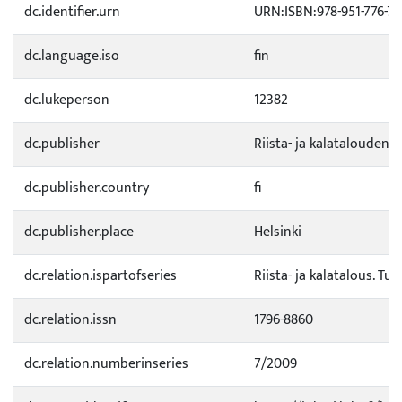
dc.identifier.urn
URN:ISBN:978-951-776-73
dc.language.iso
fin
dc.lukeperson
12382
dc.publisher
Riista- ja kalatalouden 
dc.publisher.country
fi
dc.publisher.place
Helsinki
dc.relation.ispartofseries
Riista- ja kalatalous. Tu
dc.relation.issn
1796-8860
dc.relation.numberinseries
7/2009