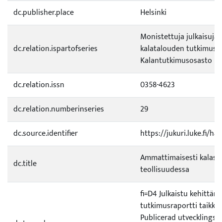
dc.publisher.place
Helsinki
Monistettuja julkaisuja. R
dc.relation.ispartofseries
kalatalouden tutkimusla
Kalantutkimusosasto
dc.relation.issn
0358-4623
dc.relation.numberinseries
29
dc.source.identifier
https://jukuri.luke.fi/h
Ammattimaisesti kalaste
dc.title
teollisuudessa
fi=D4 Julkaistu kehittämi
tutkimusraportti taikka 
Publicerad utvecklings- e