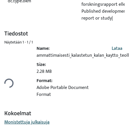
dc.type.okm
forskningsrapport eller
Published development 
report or study|
Tiedostot
Näytetään
1 - 1 / 1
Name:
Lataa
ammattimaisesti_kalastetun_kalan_kaytto_teol
Size:
2.28 MB
taan...
Format:
Adobe Portable Document
Format
Kokoelmat
Monistettuja julkaisuja