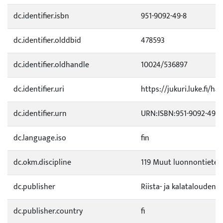
dc.identifier.isbn
951-9092-49-8
dc.identifier.olddbid
478593
dc.identifier.oldhandle
10024/536897
dc.identifier.uri
https://jukuri.luke.fi/ha
dc.identifier.urn
URN:ISBN:951-9092-49-8
dc.language.iso
fin
dc.okm.discipline
119 Muut luonnontietee
dc.publisher
Riista- ja kalatalouden 
dc.publisher.country
fi