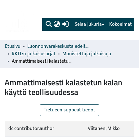
(current)
Selaa Jukuria
Kokoelmat
Etusivu
Luonnonvarakeskusta edeltävien organisaatioiden sarjat
RKTL:n julkaisusarjat
Monistettuja julkaisuja
Ammattimaisesti kalastetun kalan käyttö teollisuudessa
Ammattimaisesti kalastetun kalan
käyttö teollisuudessa
Tietueen suppeat tiedot
dc.contributor.author
Viitanen, Mikko