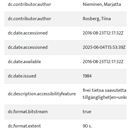
dc.contributor.author
Nieminen, Marjatta
dc.contributor.author
Rosberg, Tiina
dc.date.accessioned
2016-08-23T12:17:32Z
dc.date.accessioned
2025-06-04T15:53:39Z
dc.date.available
2016-08-23T12:17:32Z
dc.date.issued
1984
fi=ei tietoa saavutetta
dc.description.accessibilityfeature
tillgänglighet|en=unknow
dc.format.bitstream
true
dc.format.extent
90 s.